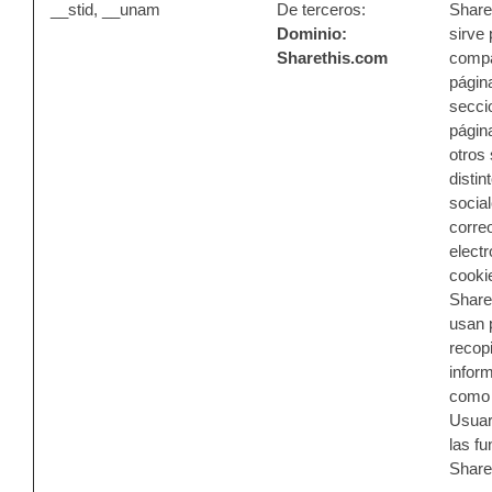
__stid, __unam
De terceros:
Share
Dominio:
sirve
Sharethis.com
compar
págin
secci
págin
otros 
distin
socia
corre
electr
cooki
Share
usan 
recopi
infor
como 
Usuari
las f
Share