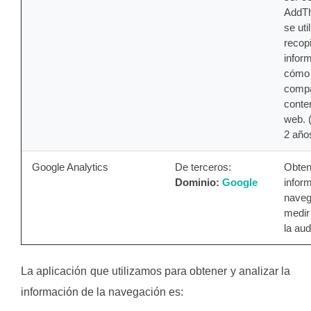
AddTh
se uti
recopi
infor
cómo
compa
conten
web. 
2 año
Google Analytics
De terceros:
Obten
Dominio:
Google
infor
naveg
medir
la aud
La aplicación que utilizamos para obtener y analizar la
información de la navegación es: