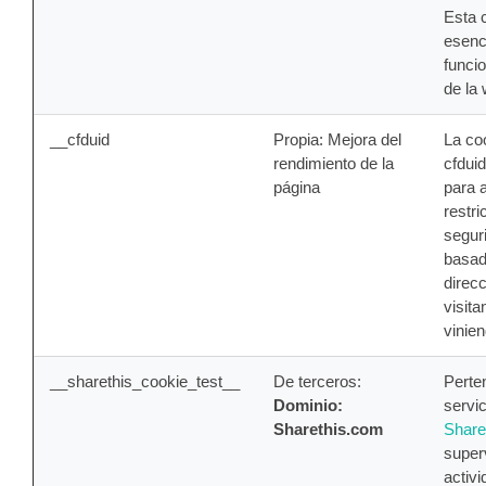
Esta 
esenci
funci
de la
__cfduid
Propia: Mejora del
La co
rendimiento de la
cfduid
página
para a
restr
segur
basad
direcc
visita
vinie
__sharethis_cookie_test__
De terceros:
Perte
Dominio:
servic
Sharethis.com
Share
super
activ