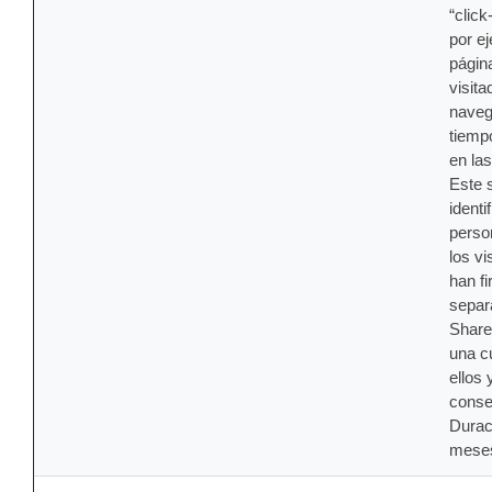
“click
por e
págin
visita
naveg
tiemp
en la
Este s
identi
perso
los vi
han f
separ
Share
una c
ellos 
conse
Durac
mese