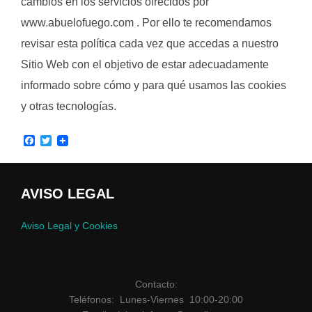
cambios en los servicios ofrecidos por
www.abuelofuego.com . Por ello te recomendamos
revisar esta política cada vez que accedas a nuestro
Sitio Web con el objetivo de estar adecuadamente
informado sobre cómo y para qué usamos las cookies
y otras tecnologías.
F
T
a
w
c
i
e
t
b
t
AVISO LEGAL
o
e
o
r
k
Aviso Legal y Cookies
Contacto:
Teléfonos: Lunes-Viernes 10:00-20:00