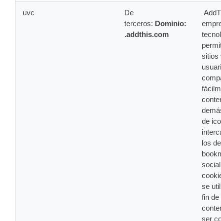
uvc
De
AddTh
terceros:
Dominio:
empr
.addthis.com
tecno
permit
sitio
usuar
compa
fácilm
conte
demás
de ic
inter
los d
bookm
social
cooki
se uti
fin de 
conte
ser c