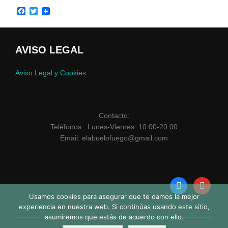
F
T
a
w
c
i
e
t
b
t
AVISO LEGAL
o
e
o
r
k
Aviso Legal y Cookies
Contacto:
Teléfonos: Lunes-Viernes 10:00-20:00
Email: elabuelofuego@gmail.com
facebook
youtube
Usamos cookies para asegurar que te damos la mejor
experiencia en nuestra web. Si continúas usando este sitio,
asumiremos que estás de acuerdo con ello.