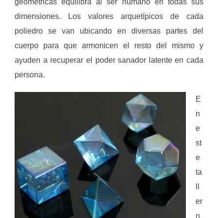
geométricas equilibra al ser humano en todas sus
dimensiones. Los valores arquetípicos de cada
poliedro se van ubicando en diversas partes del
cuerpo para que armonicen el resto del mismo y
ayuden a recuperar el poder sanador latente en cada
persona.
E
n
e
st
e
ta
ll
er
n