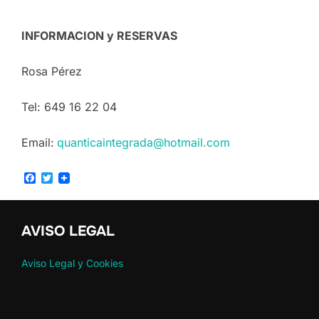
INFORMACION y RESERVAS
Rosa Pérez
Tel: 649 16 22 04
Email:
quanticaintegrada@hotmail.com
F
T
a
w
c
i
e
t
b
t
AVISO LEGAL
o
e
o
r
k
Aviso Legal y Cookies